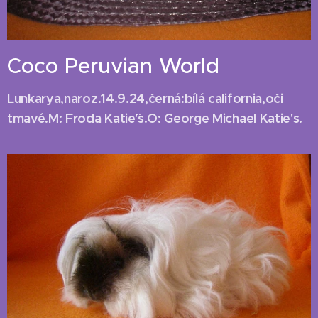
Coco Peruvian World
Lunkarya,naroz.14.9.24,černá:bílá california,oči
tmavé.M: Froda Katie¨'s.O: George Michael Katie's.