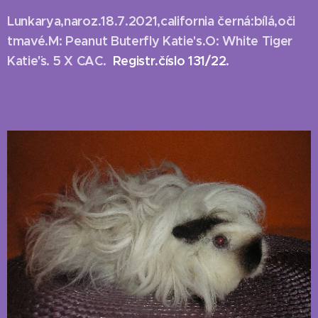
Lunkarya,naroz.18.7.2021,california černá:bílá,oči
tmavé.M: Peanut Buterfly Katie's.O: White Tiger
Katie¨'s. 5 X CAC.
Registr.číslo 131/22.